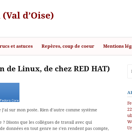
 (Val d’Oise)
rucs et astuces
Repères, coup de coeur
Mentions lég
on de Linux, de chez RED HAT)
A
Fe
22
e j’ai sur mon poste. Rien d’autre comme système
ub
Wo
e ? Disons que les collègues de travail avec qui
Un
 de données en tout genre ne s’en rendent pas compte,