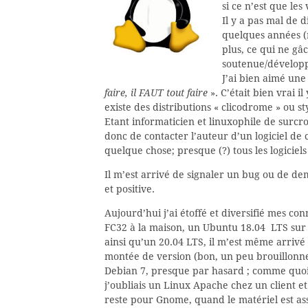
si ce n’est que les
Il y a pas mal de di
quelques années (r
plus, ce qui ne gâ
soutenue/développ
J’ai bien aimé une
faire, il FAUT tout faire
». C’était bien vrai i
existe des distributions « clicodrome » ou s
Etant informaticien et linuxophile de surcro
donc de contacter l’auteur d’un logiciel de
quelque chose; presque (?) tous les logicie
Il m’est arrivé de signaler un bug ou de d
et positive.
Aujourd’hui j’ai étoffé et diversifié mes co
FC32 à la maison, un Ubuntu 18.04 LTS sur 
ainsi qu’un 20.04 LTS, il m’est même arrivé
montée de version (bon, un peu brouillonne
Debian 7, presque par hasard ; comme quoi 
j’oubliais un Linux Apache chez un client 
reste pour Gnome, quand le matériel est ass