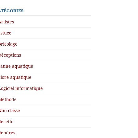
ATÉGORIES
Artistes
astuce
Bricolage
Déceptions
Faune aquatique
Flore aquatique
Logiciel-informatique
Méthode
Non classé
Recette
Repères