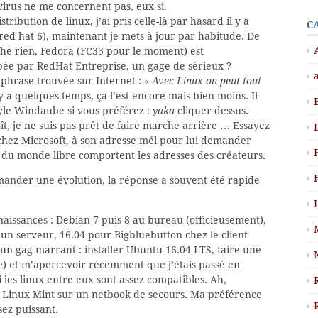
 virus ne me concernent pas, eux si.
stribution de linux, j’ai pris celle-là par hasard il y a
C
ed hat 6), maintenant je mets à jour par habitude. De
che rien, Fedora (FC33 pour le moment) est
ée par RedHat Entreprise, un gage de sérieux ?
 phrase trouvée sur Internet : «
Avec Linux on peut tout
l y a quelques temps, ça l’est encore mais bien moins. Il
tyle Windaube si vous préférez :
yaka
cliquer dessus.
ît, je ne suis pas prêt de faire marche arrière … Essayez
 chez Microsoft, à son adresse mél pour lui demander
ls du monde libre comportent les adresses des créateurs.
emander une évolution, la réponse a souvent été rapide
nnaissances : Debian 7 puis 8 au bureau (officieusement),
un serveur, 16.04 pour Bigbluebutton chez le client
 un gag marrant : installer Ubuntu 16.04 LTS, faire une
) et m’apercevoir récemment que j’étais passé en
les linux entre eux sont assez compatibles. Ah,
et Linux Mint sur un netbook de secours. Ma préférence
ez puissant.