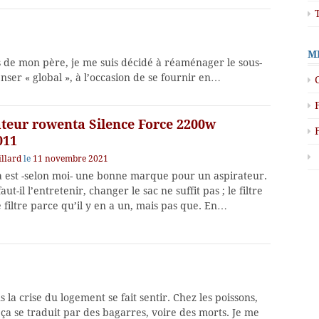
M
ls de mon père, je me suis décidé à réaménager le sous-
penser « global », à l’occasion de se fournir en…
ateur rowenta Silence Force 2200w
011
llard
le
11 novembre 2021
 est -selon moi- une bonne marque pour un aspirateur.
ut-il l’entretenir, changer le sac ne suffit pas ; le filtre
e filtre parce qu’il y en a un, mais pas que. En…
 la crise du logement se fait sentir. Chez les poissons,
 ça se traduit par des bagarres, voire des morts. Je me