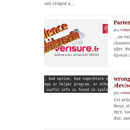
suis résigné à…
Partez
par
romai
…ou veil
chaussur
aller. 9
épouse 
wrong 
/dev/
par
romai
Cet arti
linux, s
titre, v
dur, san