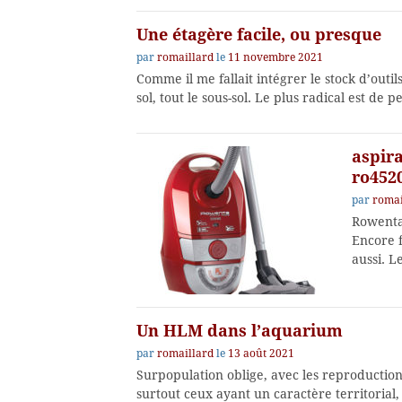
Une étagère facile, ou presque
par
romaillard
le
11 novembre 2021
Comme il me fallait intégrer le stock d’outi
sol, tout le sous-sol. Le plus radical est de 
aspir
ro452
par
romai
Rowenta
Encore fa
aussi. L
Un HLM dans l’aquarium
par
romaillard
le
13 août 2021
Surpopulation oblige, avec les reproductions
surtout ceux ayant un caractère territorial,