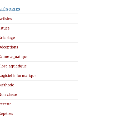
ATÉGORIES
Artistes
astuce
Bricolage
Déceptions
Faune aquatique
Flore aquatique
Logiciel-informatique
Méthode
Non classé
Recette
Repères