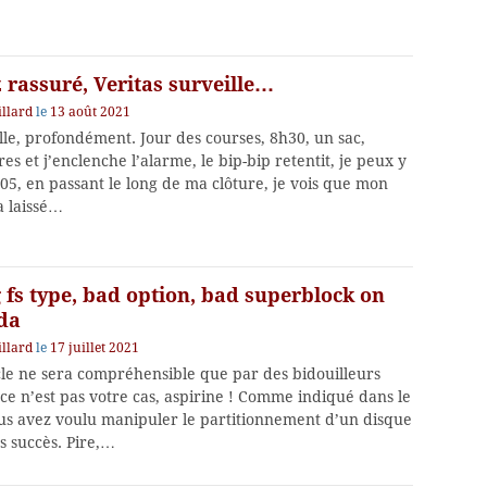
 rassuré, Veritas surveille…
llard
le
13 août 2021
le, profondément. Jour des courses, 8h30, un sac,
es et j’enclenche l’alarme, le bip-bip retentit, je peux y
h05, en passant le long de ma clôture, je vois que mon
a laissé…
fs type, bad option, bad superblock on
sda
llard
le
17 juillet 2021
cle ne sera compréhensible que par des bidouilleurs
i ce n’est pas votre cas, aspirine ! Comme indiqué dans le
ous avez voulu manipuler le partitionnement d’un disque
s succès. Pire,…