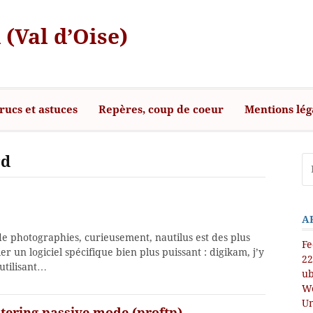
 (Val d’Oise)
rucs et astuces
Repères, coup de coeur
Mentions lég
rd
A
e photographies, curieusement, nautilus est des plus
Fe
ler un logiciel spécifique bien plus puissant : digikam, j’y
22
utilisant…
ub
Wo
Un
tering passive mode (proftp)