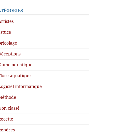
ATÉGORIES
Artistes
astuce
Bricolage
Déceptions
Faune aquatique
Flore aquatique
Logiciel-informatique
Méthode
Non classé
Recette
Repères