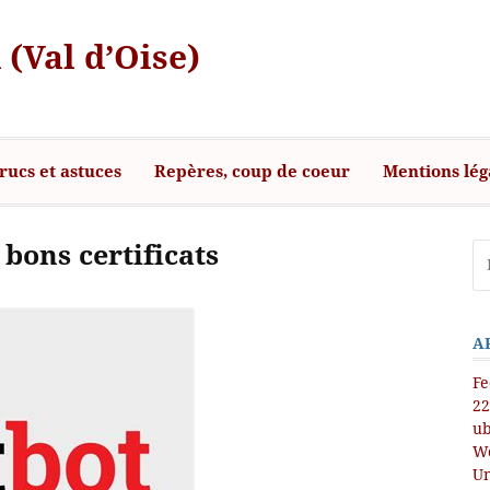
 (Val d’Oise)
rucs et astuces
Repères, coup de coeur
Mentions lég
bons certificats
A
Fe
22
ub
Wo
Un